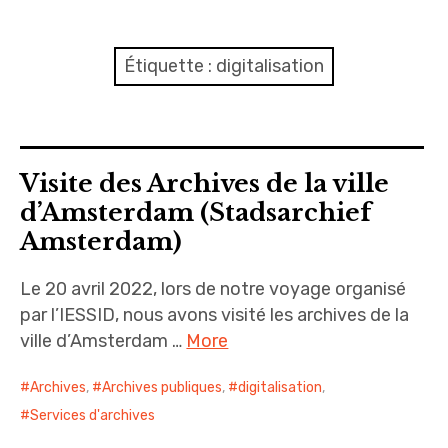
expan
Amsterdam
child
menu
expan
Précédemment
child
Étiquette : digitalisation
menu
expan
expan
A propos
child
child
menu
menu
expan
child
menu
Visite des Archives de la ville
expan
child
d’Amsterdam (Stadsarchief
menu
Amsterdam)
expan
child
menu
Le 20 avril 2022, lors de notre voyage organisé
par l’IESSID, nous avons visité les archives de la
ville d’Amsterdam …
More
Archives
,
Archives publiques
,
digitalisation
,
Services d'archives