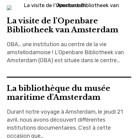
expan
Amsterdam
child
menu
expan
Précédemment
child
La visite de l’Openbare
menu
Bibliotheek van Amsterdam
expan
expan
A propos
child
child
menu
menu
OBA… une institution au centre de la vie
expan
child
menu
amstellodamoise ! L’Openbare Bibliotheek van
Amsterdam (OBA) est située dans le centre…
expan
child
menu
expan
child
menu
La bibliothèque du musée
maritime d’Amsterdam
Durant notre voyage à Amsterdam, le jeudi 21
avril, nous avons découvert différentes
institutions documentaires. C’est à cette
occasion que…