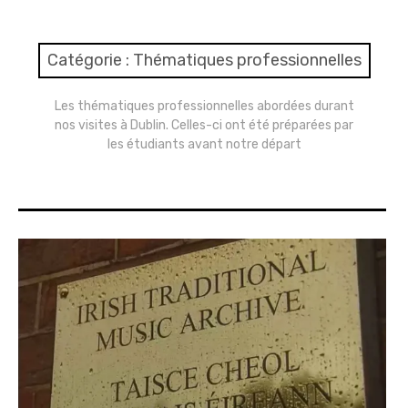
expan
Amsterdam
child
menu
expan
Précédemment
child
Catégorie : Thématiques professionnelles
menu
expan
Copenhague 2019
child
menu
Les thématiques professionnelles abordées durant
nos visites à Dublin. Celles-ci ont été préparées par
expan
Dublin 2018
child
les étudiants avant notre départ
menu
Thématiques professionnelles
Comptes-rendus de visites
expan
Lille 2017
child
menu
expan
Londres 2016
child
menu
Genève 2015
expan
A propos
child
menu