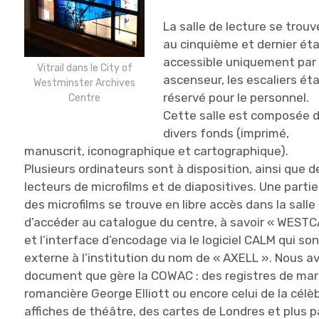
La salle de lecture se trouv
au cinquième et dernier ét
accessible uniquement par
Vitrail dans le City of
ascenseur, les escaliers ét
Westminster Archives
réservé pour le personnel.
Centre
Cette salle est composée 
divers fonds (imprimé,
manuscrit, iconographique et cartographique).
Plusieurs ordinateurs sont à disposition, ainsi que d
lecteurs de microfilms et de diapositives. Une partie
des microfilms se trouve en libre accès dans la sall
d’accéder au catalogue du centre, à savoir « WESTCA
et l’interface d’encodage via le logiciel CALM qui so
externe à l’institution du nom de « AXELL ». Nous 
document que gère la COWAC : des registres de mar
romancière George Elliott ou encore celui de la cél
affiches de théâtre, des cartes de Londres et plus 