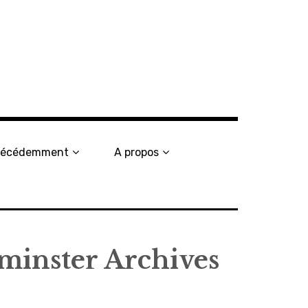
récédemment
A propos
tminster Archives