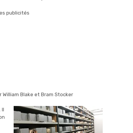
s publicités
ur William Blake et Bram Stocker
Il
on