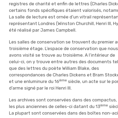
registres de charité et enfin de lettres (Charles Di
certains fonds spécifiques étaient valorisés, notam
La salle de lecture est ornée d’un vitrail représenta
représentant Londres (Winston Churchill, Henri III, H
été réalisé par James Campbell.
Les salles de conservation se trouvent du premier a
troisième étage. L’espace de conservation que nou
avons visité se trouve au troisième. A l’intérieur de
celui-ci, on y trouve entre autres des documents te
que des lettres du poète William Blake, des
correspondances de Charles Dickens et Bram Stock
ième
et une enluminure du 16
siècle, un acte sur le po
d’arme signé par le roi Henri III.
Les archives sont conservées dans des compactus,
ième
les plus anciennes de celles-ci datant du 13
sièc
La plupart sont conservées dans des boîtes non-acid