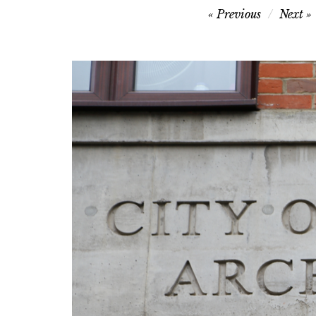
Navigation
Previous
Next
de
l’article