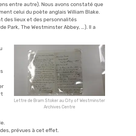
ckens entre autre). Nous avons constaté que
ment celui du poète anglais William Blake.
nt des lieux et des personnalités
yde Park, The Westminster Abbey, …). Il a
u
s
ls
er
rt
Lettre de Bram Stoker au City of Westminster
Archives Centre
le.
es, prévues à cet effet.