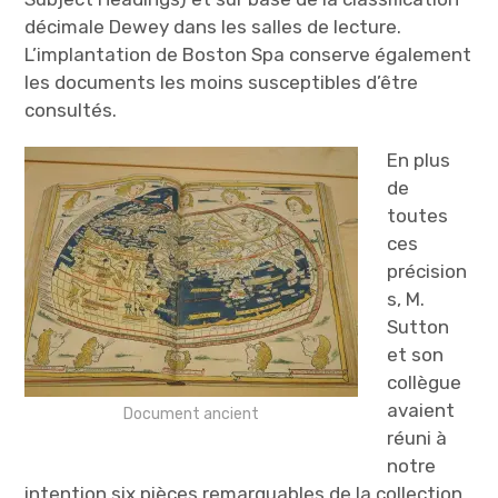
décimale Dewey dans les salles de lecture.
L’implantation de Boston Spa conserve également
les documents les moins susceptibles d’être
consultés.
En plus
de
toutes
ces
précision
s, M.
Sutton
et son
collègue
avaient
Document ancient
réuni à
notre
intention six pièces remarquables de la collection