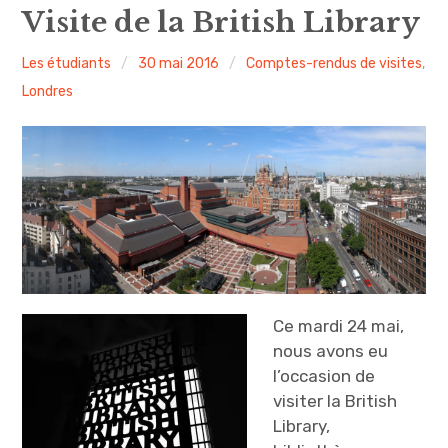
expan
Amsterdam
child
Visite de la British Library
menu
expan
Précédemment
child
Les étudiants
30 mai 2016
Comptes-rendus de visites
,
menu
Londres
expan
expan
A propos
child
child
menu
menu
expan
child
menu
expan
child
menu
expan
child
menu
Ce mardi 24 mai,
nous avons eu
l’occasion de
visiter la British
Library,