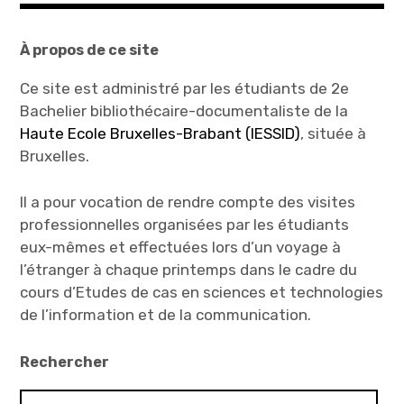
o
(
u
o
v
u
r
v
À propos de ce site
e
r
d
e
a
d
n
a
Ce site est administré par les étudiants de 2e
s
n
u
s
Bachelier bibliothécaire-documentaliste de la
n
u
e
n
Haute Ecole Bruxelles-Brabant (IESSID)
, située à
n
e
o
n
Bruxelles.
u
o
v
u
e
v
l
e
Il a pour vocation de rendre compte des visites
l
l
e
l
professionnelles organisées par les étudiants
f
e
e
f
eux-mêmes et effectuées lors d’un voyage à
n
e
ê
n
l’étranger à chaque printemps dans le cadre du
t
ê
r
t
cours d’Etudes de cas en sciences et technologies
e
r
)
e
de l’information et de la communication.
)
Rechercher
Rechercher :