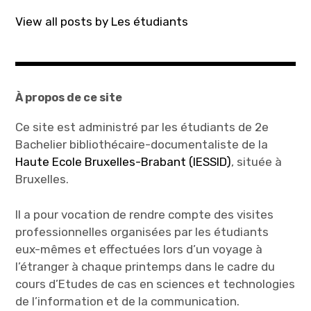
e
o
r
o
(
k
View all posts by Les étudiants
o
(
u
o
v
u
r
v
e
r
d
e
a
d
n
a
s
n
À propos de ce site
u
s
n
u
e
n
Ce site est administré par les étudiants de 2e
n
e
o
n
Bachelier bibliothécaire-documentaliste de la
u
o
v
u
Haute Ecole Bruxelles-Brabant (IESSID)
, située à
e
v
l
e
l
l
Bruxelles.
e
l
f
e
e
f
n
e
Il a pour vocation de rendre compte des visites
ê
n
t
ê
professionnelles organisées par les étudiants
r
t
e
r
eux-mêmes et effectuées lors d’un voyage à
)
e
)
l’étranger à chaque printemps dans le cadre du
cours d’Etudes de cas en sciences et technologies
de l’information et de la communication.