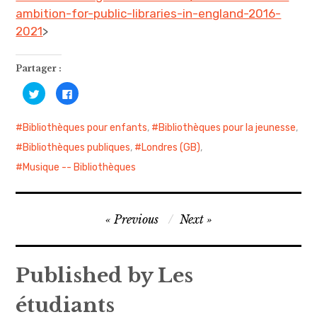
ambition-for-public-libraries-in-england-2016-
2021
>
Partager :
C
C
l
l
i
i
q
q
u
u
Bibliothèques pour enfants
,
Bibliothèques pour la jeunesse
,
e
e
z
z
Bibliothèques publiques
,
Londres (GB)
,
p
p
o
o
Musique -- Bibliothèques
u
u
r
r
p
p
a
a
r
r
t
t
Navigation
Previous
Next
a
a
g
g
de
e
e
r
r
s
s
l’article
u
u
Published by
Les
r
r
T
F
w
a
i
c
étudiants
t
e
t
b