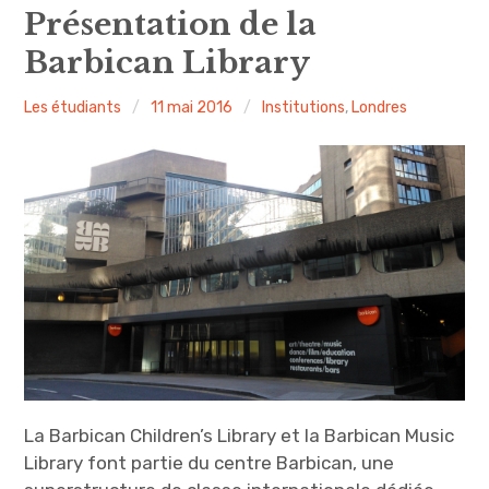
expan
Amsterdam
child
Présentation de la
menu
Barbican Library
expan
Précédemment
child
menu
Les étudiants
11 mai 2016
Institutions
,
Londres
expan
expan
A propos
child
child
menu
menu
expan
child
menu
expan
child
menu
expan
child
menu
La Barbican Children’s Library et la Barbican Music
Library font partie du centre Barbican, une