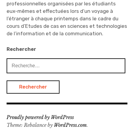
e
l
professionnelles organisées par les étudiants
f
e
e
f
eux-mêmes et effectuées lors d’un voyage à
n
e
ê
n
l’étranger à chaque printemps dans le cadre du
t
ê
r
t
cours d’Etudes de cas en sciences et technologies
e
r
)
e
de l’information et de la communication.
)
Rechercher
Rechercher :
Proudly powered by WordPress
Theme: Rebalance by
WordPress.com
.