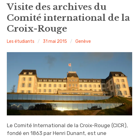
expan
Amsterdam
child
Visite des archives du
menu
Comité international de la
expan
Précédemment
child
menu
Croix-Rouge
expan
expan
A propos
child
child
menu
menu
Les étudiants
31 mai 2015
Genève
expan
child
menu
expan
child
menu
expan
child
menu
Le Comité International de la Croix-Rouge (CICR),
fondé en 1863 par Henri Dunant, est une