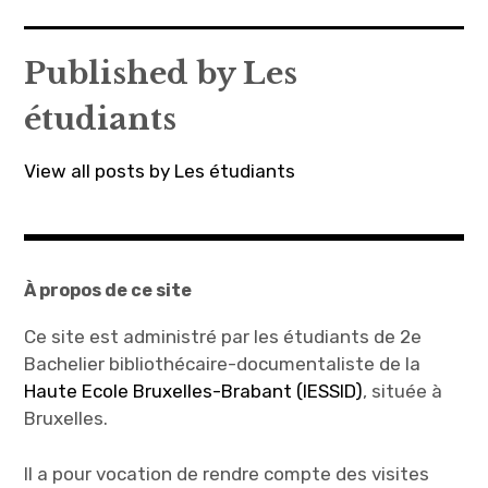
a
a
de
r
r
t
t
l’article
a
a
g
g
Published by
Les
e
e
r
r
s
s
étudiants
u
u
r
r
T
F
w
a
i
c
View all posts by Les étudiants
t
e
t
b
e
o
r
o
(
k
o
(
u
o
v
u
r
v
À propos de ce site
e
r
d
e
a
d
n
a
Ce site est administré par les étudiants de 2e
s
n
u
s
Bachelier bibliothécaire-documentaliste de la
n
u
e
n
Haute Ecole Bruxelles-Brabant (IESSID)
, située à
n
e
o
n
Bruxelles.
u
o
v
u
e
v
l
e
Il a pour vocation de rendre compte des visites
l
l