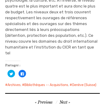
psychologie, la culture, etc. À l’inverse, le niveau
quatre est le plus important et aura donc le plus
de budget. Les niveaux deux et trois couvrent
respectivement les ouvrages de références
spécialisés et des ouvrages sur des thèmes
directement liés à leurs préoccupations
(détention, protection des population, etc.). Ce
niveau couvre les domaines du droit international
humanitaire et l’institution du CICR en tant que
tel
Partager :
C
C
l
l
i
i
q
q
u
u
Archives
,
Bibliothèques -- Acquisitions
,
Genève (Suisse)
e
e
z
z
p
p
o
o
u
u
Navigation
r
r
Previous
Next
p
p