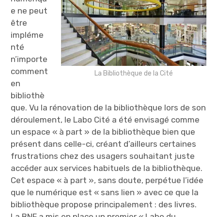
e ne peut
être
impléme
nté
n’importe
comment
La Bibliothèque de la Cité
en
bibliothè
que. Vu la rénovation de la bibliothèque lors de son
déroulement, le Labo Cité a été envisagé comme
un espace « à part » de la bibliothèque bien que
présent dans celle-ci, créant d’ailleurs certaines
frustrations chez des usagers souhaitant juste
accéder aux services habituels de la bibliothèque.
Cet espace « à part », sans doute, perpétue l’idée
que le numérique est « sans lien » avec ce que la
bibliothèque propose principalement : des livres.
La BNF a mis en place un premier « Labo du