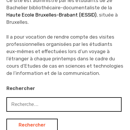
Ce site est administré par les étudiants de 2e
n
u
e
n
Bachelier bibliothécaire-documentaliste de la
n
e
o
n
Haute Ecole Bruxelles-Brabant (IESSID)
, située à
u
o
v
u
Bruxelles.
e
v
l
e
l
l
e
l
Il a pour vocation de rendre compte des visites
f
e
e
f
professionnelles organisées par les étudiants
n
e
ê
n
t
ê
eux-mêmes et effectuées lors d’un voyage à
r
t
e
r
l’étranger à chaque printemps dans le cadre du
)
e
)
cours d’Etudes de cas en sciences et technologies
de l’information et de la communication.
Rechercher
Rechercher :