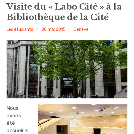
expan
Amsterdam
child
Visite du « Labo Cité » à la
menu
Bibliothèque de la Cité
expan
Précédemment
child
menu
Les étudiants
28 mai 2015
Genève
expan
expan
A propos
child
child
menu
menu
expan
child
menu
expan
child
menu
expan
child
menu
Nous
avons
été
accueillis