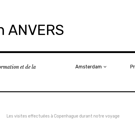
on ANVERS
formation et de la
Amsterdam
P
Les visites effectuées à Copenhague durant notre voyage