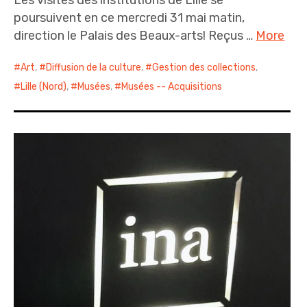
Les visites des institutions de Lille se
poursuivent en ce mercredi 31 mai matin,
direction le Palais des Beaux-arts! Reçus …
More
Art
,
Diffusion de la culture
,
Gestion des collections
,
Lille (Nord)
,
Musées
,
Musées -- Acquisitions