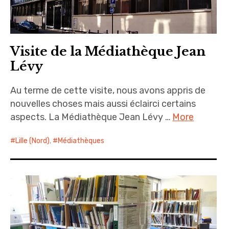
expan
A propos
child
menu
Visite de la Médiathèque Jean
Lévy
Au terme de cette visite, nous avons appris de
nouvelles choses mais aussi éclairci certains
aspects. La Médiathèque Jean Lévy …
More
Lille (Nord)
,
Médiathèques