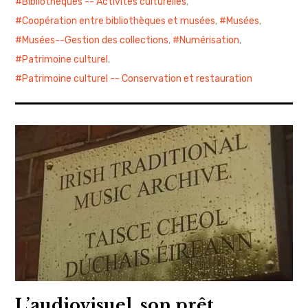
Bibliothèques -- Activités culturelles
,
Coopération entre bibliothèques et musées
,
Musées
,
Musées--Gestion des collections
,
Numérisation
,
Patrimoine culturel
,
Patrimoine culturel -- Conservation et restauration
L’audiovisuel, son prêt