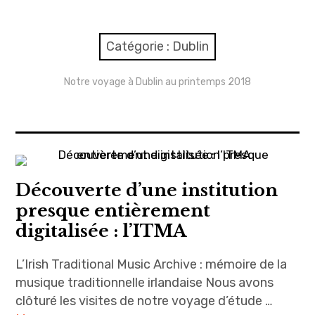
expan
Amsterdam
child
menu
expan
Précédemment
child
Catégorie : Dublin
menu
expan
Copenhague 2019
child
menu
Notre voyage à Dublin au printemps 2018
expan
Dublin 2018
child
menu
expan
Lille 2017
child
menu
expan
Londres 2016
child
menu
Découverte d’une institution
Genève 2015
presque entièrement
digitalisée : l’ITMA
expan
A propos
child
menu
L’Irish Traditional Music Archive : mémoire de la
musique traditionnelle irlandaise Nous avons
clôturé les visites de notre voyage d’étude …