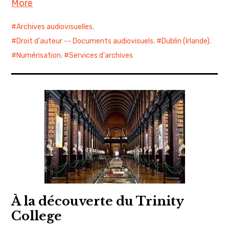
More
Archives audiovisuelles
,
Droit d'auteur -- Documents audiovisuels
,
Dublin (Irlande)
,
Numérisation
,
Services d'archives
À la découverte du Trinity
College