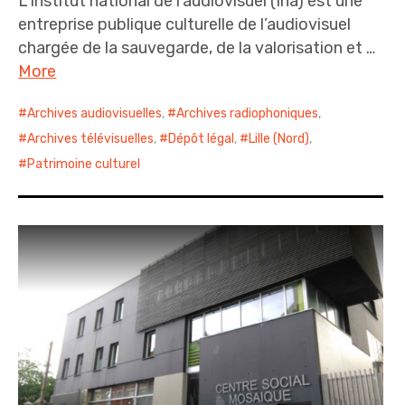
L’Institut national de l’audiovisuel (Ina) est une
entreprise publique culturelle de l’audiovisuel
chargée de la sauvegarde, de la valorisation et …
More
Archives audiovisuelles
,
Archives radiophoniques
,
Archives télévisuelles
,
Dépôt légal
,
Lille (Nord)
,
Patrimoine culturel