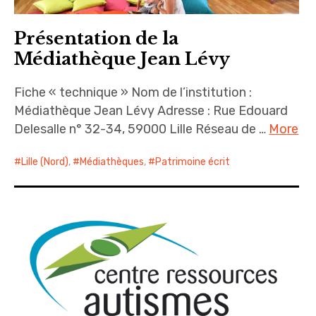
expan
A propos
child
menu
Présentation de la
Médiathèque Jean Lévy
Fiche « technique » Nom de l’institution :
Médiathèque Jean Lévy Adresse : Rue Edouard
Delesalle n° 32-34, 59000 Lille Réseau de …
More
Lille (Nord)
,
Médiathèques
,
Patrimoine écrit