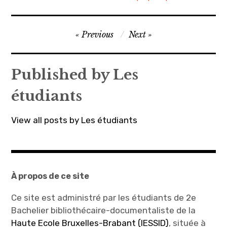
a
a
r
r
t
t
a
a
g
g
Navigation
e
e
Previous
Next
r
r
s
s
de
u
u
r
r
l’article
T
F
w
a
Published by
Les
i
c
t
e
t
b
étudiants
e
o
r
o
(
k
o
(
u
o
View all posts by Les étudiants
v
u
r
v
e
r
d
e
a
d
n
a
s
n
u
s
n
u
À propos de ce site
e
n
n
e
o
n
u
o
Ce site est administré par les étudiants de 2e
v
u
e
v
Bachelier bibliothécaire-documentaliste de la
l
e
l
l
Haute Ecole Bruxelles-Brabant (IESSID)
, située à
e
l