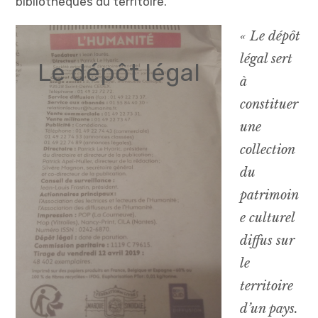
bibliothèques du territoire.
« Le dépôt
légal sert
Le dépôt légal
à
constituer
une
collection
du
patrimoin
e culturel
diffus sur
le
territoire
d’un pays.