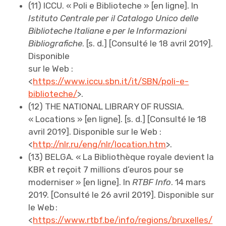
(11) ICCU. « Poli e Biblioteche » [en ligne].
ln
Istituto Centrale per il Catalogo Unico delle
Biblioteche Italiane e per le Informazioni
Bibliografiche
. [s. d.] [Consulté le 18 avril 2019].
Disponible
sur le Web :
<
https://www.iccu.sbn.it/it/SBN/poli-e-
biblioteche/
>.
(12) THE NATIONAL LIBRARY OF RUSSIA.
« Locations » [en ligne]. [s. d.] [Consulté le 18
avril 2019]. Disponible sur le Web :
<
http://nlr.ru/eng/nlr/location.htm
>.
(13) BELGA. « La Bibliothèque royale devient la
KBR et reçoit 7 millions d’euros pour se
moderniser » [en ligne]. ln
RTBF Info
. 14 mars
2019. [Consulté le 26 avril 2019]. Disponible sur
le Web :
<
https://www.rtbf.be/info/regions/bruxelles/