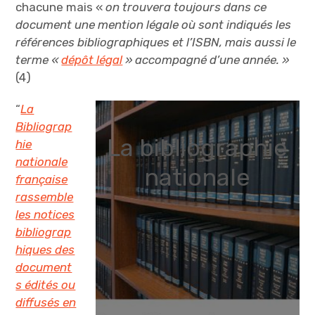
chacune mais «
on trouvera toujours dans ce
document une mention légale où sont indiqués les
références bibliographiques et l’ISBN, mais aussi le
terme «
dépôt légal
» accompagné d’une année. »
(4)
“
La
Bibliograp
La bibliographie
hie
nationale
nationale
française
rassemble
les notices
bibliograp
hiques des
document
s édités ou
diffusés en