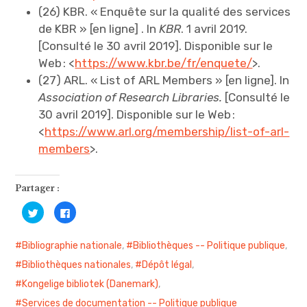
(26) KBR. « Enquête sur la qualité des services
de KBR » [en ligne] . ln
KBR
. 1 avril 2019.
[Consulté le 30 avril 2019]. Disponible sur le
Web : <
https://www.kbr.be/fr/enquete/
>.
(27) ARL. « List of ARL Members » [en ligne]. ln
Association of Research Libraries.
[Consulté le
30 avril 2019]. Disponible sur le Web :
<
https://www.arl.org/membership/list-of-arl-
members
>.
Partager :
C
C
l
l
i
i
q
q
u
u
Bibliographie nationale
,
Bibliothèques -- Politique publique
,
e
e
z
z
Bibliothèques nationales
,
Dépôt légal
,
p
p
o
o
Kongelige bibliotek (Danemark)
,
u
u
r
r
p
p
Services de documentation -- Politique publique