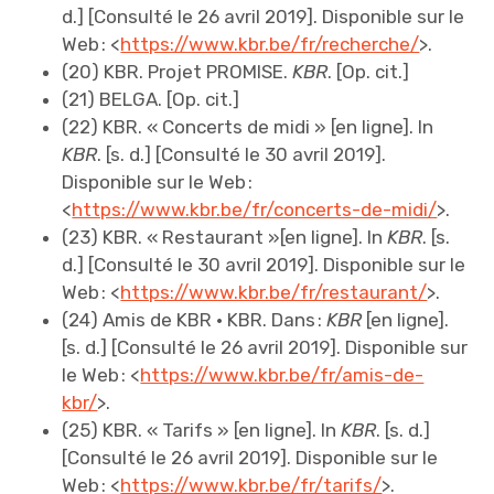
d.] [Consulté le 26 avril 2019]. Disponible sur le
Web : <
https://www.kbr.be/fr/recherche/
>.
(20) KBR. Projet PROMISE.
KBR
. [Op. cit.]
(21) BELGA. [Op. cit.]
(22) KBR. « Concerts de midi » [en ligne]. ln
KBR
. [s. d.] [Consulté le 30 avril 2019].
Disponible sur le Web :
<
https://www.kbr.be/fr/concerts-de-midi/
>.
(23) KBR. « Restaurant »[en ligne]. ln
KBR
. [s.
d.] [Consulté le 30 avril 2019]. Disponible sur le
Web : <
https://www.kbr.be/fr/restaurant/
>.
(24) Amis de KBR • KBR. Dans :
KBR
[en ligne].
[s. d.] [Consulté le 26 avril 2019]. Disponible sur
le Web : <
https://www.kbr.be/fr/amis-de-
kbr/
>.
(25) KBR. « Tarifs » [en ligne]. ln
KBR
. [s. d.]
[Consulté le 26 avril 2019]. Disponible sur le
Web : <
https://www.kbr.be/fr/tarifs/
>.