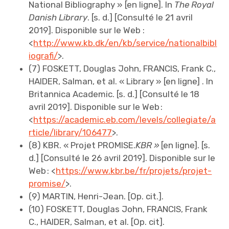
National Bibliography » [en ligne]. ln
The Royal
Danish Library
. [s. d.] [Consulté le 21 avril
2019]. Disponible sur le Web :
<
http://www.kb.dk/en/kb/service/nationalbibl
iografi/
>.
(7) FOSKETT, Douglas John, FRANCIS, Frank C.,
HAIDER, Salman, et al. « Library » [en ligne] . ln
Britannica Academic. [s. d.] [Consulté le 18
avril 2019]. Disponible sur le Web :
<
https://academic.eb.com/levels/collegiate/a
rticle/library/106477
>.
(8) KBR. « Projet PROMISE.
KBR »
[en ligne]. [s.
d.] [Consulté le 26 avril 2019]. Disponible sur le
Web : <
https://www.kbr.be/fr/projets/projet-
promise/
>.
(9) MARTIN, Henri-Jean. [Op. cit.].
(10) FOSKETT, Douglas John, FRANCIS, Frank
C., HAIDER, Salman, et al. [Op. cit].