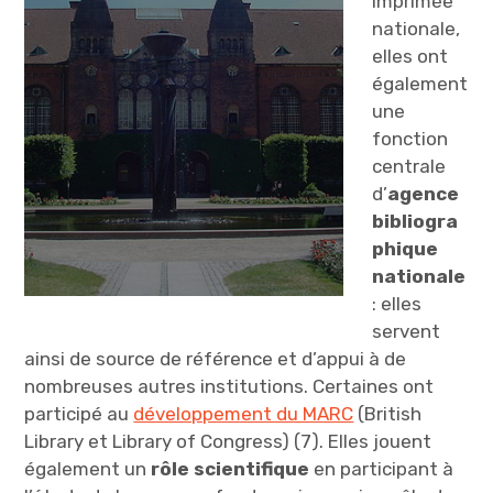
imprimée
nationale,
elles ont
également
une
fonction
centrale
d’
agence
bibliogra
phique
nationale
: elles
servent
ainsi de source de référence et d’appui à de
nombreuses autres institutions. Certaines ont
participé au
développement du MARC
(British
Library et Library of Congress) (7). Elles jouent
également un
rôle scientifique
en participant à