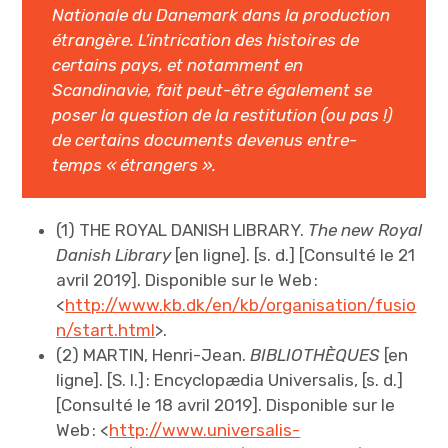
Nationale du Danemark dans la production
étrangère. L’intrication des histoires de
certains pays, et notamment en
Scandinavie, fait peut-être également se
poser la question de la restitution (ou pas !)
de certains documents devenus entre-
temps « étrangers ».
(1) THE ROYAL DANISH LIBRARY.
The new Royal
Danish Library
[en ligne]. [s. d.] [Consulté le 21
avril 2019]. Disponible sur le Web :
<
http://www.kb.dk/en/kb/organisation/fusio
n/start.html
>.
(2) MARTIN, Henri-Jean.
BIBLIOTHÈQUES
[en
ligne]. [S. l.] : Encyclopædia Universalis, [s. d.]
[Consulté le 18 avril 2019]. Disponible sur le
Web : <
http://www.universalis-