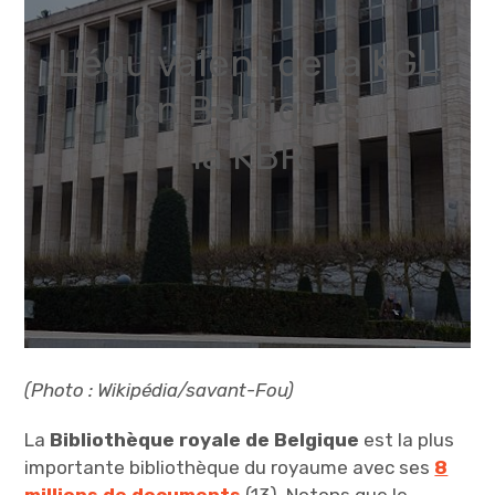
L’équivalent de la KGL
en Belgique :
la KBR
(Photo : Wikipédia/savant-Fou)
La
Bibliothèque royale de Belgique
est la plus
importante bibliothèque du royaume avec ses
8
millions
de documents
(13). Notons que le