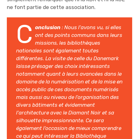
ne font partie de cette association.
C
onclusion
: Nous l’avons vu, si elles
ont des points communs dans leurs
missions, les bibliothèques
nationales sont également toutes
différentes. La visite de celle du Danemark
laisse présager des choix intéressants
notamment quant à leurs avancées dans le
domaine de la numérisation et de la mise en
accès public de ces documents numérisés
mais aussi au niveau de l’organisation des
divers bâtiments et évidemment
l’architecture avec le Diamant Noir et sa
silhouette impressionnante. Ce sera
également l’occasion de mieux comprendre
ce qui peut intéresser la Bibliothèque