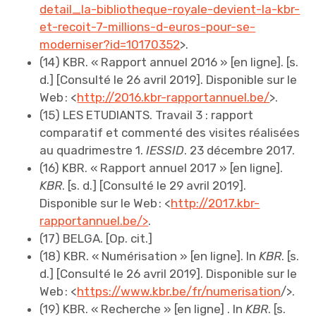
detail_la-bibliotheque-royale-devient-la-kbr-
et-recoit-7-millions-d-euros-pour-se-
moderniser?id=10170352
>.
(14) KBR. « Rapport annuel 2016 » [en ligne]. [s.
d.] [Consulté le 26 avril 2019]. Disponible sur le
Web : <
http://2016.kbr-rapportannuel.be/
>.
(15) LES ETUDIANTS. Travail​ ​3​ ​:​ ​rapport​ ​
comparatif​ ​et​ ​commenté​ ​des​ ​visites​ ​réalisées​
​au​ ​quadrimestre​ ​1.
IESSID
. 23 décembre 2017.
(16) KBR. « Rapport annuel 2017 » [en ligne].
KBR
. [s. d.] [Consulté le 29 avril 2019].
Disponible sur le Web : <
http://2017.kbr-
rapportannuel.be/>
.
(17) BELGA. [Op. cit.]
(18) KBR. « Numérisation » [en ligne]. ln
KBR
. [s.
d.] [Consulté le 26 avril 2019]. Disponible sur le
Web : <
https://www.kbr.be/fr/numerisation
/>.
(19) KBR. « Recherche » [en ligne] . ln
KBR
. [s.