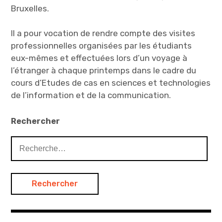
f
e
Bruxelles.
e
f
n
e
ê
n
t
ê
Il a pour vocation de rendre compte des visites
r
t
e
r
professionnelles organisées par les étudiants
)
e
)
eux-mêmes et effectuées lors d’un voyage à
l’étranger à chaque printemps dans le cadre du
cours d’Etudes de cas en sciences et technologies
de l’information et de la communication.
Rechercher
Rechercher :