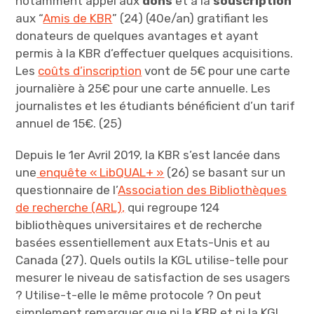
notamment appel aux
dons
et à la
souscription
aux “
Amis de KBR
” (24) (40e/an) gratifiant les
donateurs de quelques avantages et ayant
permis à la KBR d’effectuer quelques acquisitions.
Les
coûts d’inscription
vont de 5€ pour une carte
journalière à 25€ pour une carte annuelle. Les
journalistes et les étudiants bénéficient d’un tarif
annuel de 15€. (25)
Depuis le 1er Avril 2019, la KBR s’est lancée dans
une
enquête « LibQUAL+ »
(26) se basant sur un
questionnaire de l’
Association des Bibliothèques
de recherche (ARL),
qui regroupe 124
bibliothèques universitaires et de recherche
basées essentiellement aux Etats-Unis et au
Canada (27). Quels outils la KGL utilise-telle pour
mesurer le niveau de satisfaction de ses usagers
? Utilise-t-elle le même protocole ? On peut
simplement remarquer que ni la KBR et ni la KGL