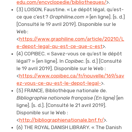
edu.com/encyclopedie/bibliotheques/
>.
(3) LOISON, Faustine. « Le dépôt légal, qu’est-
ce que c’est ?
Graphiline.com »
[en ligne]. [s. d.]
[Consulté le 19 avril 2019]. Disponible sur le
Web :
<
https://www.graphiline.com/article/20210/L
e-depot-legal-qu-est-ce-que-c-est
>.
(4) COPIBEC. « Savez-vous ce qu’est le dépôt
légal? » [en ligne]. In
Copibec
. [s. d.] [Consulté
le 19 avril 2019]. Disponible sur le Web :
<
https://www.copibec.ca/fr/nouvelle/169/sav
ez-vous-ce-qu-est-le-depot-legal-
>.
(5) FRANCE, Bibliothèque nationale de.
Bibliographie nationale française (En ligne)
[en
ligne]. [s. d.]. [Consulté le 21 avril 2019].
Disponible sur le Web :
<
http://bibliographienationale.bnf.fr/
>.
(6) THE ROYAL DANISH LIBRARY. « The Danish