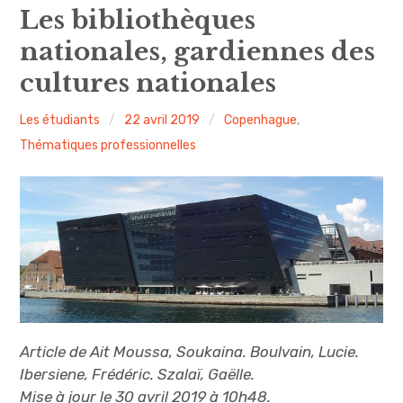
expan
Amsterdam
child
Les bibliothèques
menu
nationales, gardiennes des
expan
Précédemment
child
menu
cultures nationales
expan
expan
A propos
child
child
menu
menu
Les étudiants
22 avril 2019
Copenhague
,
expan
child
menu
Thématiques professionnelles
expan
child
menu
expan
child
menu
Article de Ait Moussa, Soukaina. Boulvain, Lucie.
Ibersiene, Frédéric. Szalaï, Gaëlle.
Mise à jour le 30 avril 2019 à 10h48.