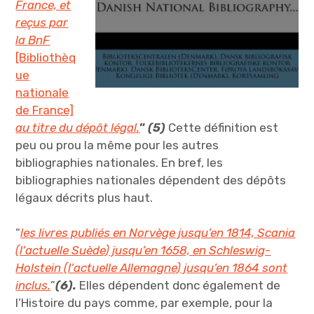
France, et
reçus par
la BnF
[Bibliothèq
ue
nationale
de France]
au titre du dépôt légal.
”
(5)
Cette définition est
peu ou prou la même pour les autres
bibliographies nationales. En bref, les
bibliographies nationales dépendent des dépôts
légaux décrits plus haut.
“
les livres publiés en Norvège jusqu’en 1814, Scania
(l’actuelle Suède) jusqu’en 1658, en Schleswig-
Holstein (l’actuelle Allemagne) jusqu’en 1864 sont
inclus.
”
(6).
Elles dépendent donc également de
l’Histoire du pays comme, par exemple, pour la