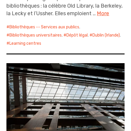
bibliothèques : la célèbre Old Library, la Berkeley,
la Lecky et l’Ussher. Elles emploient …
More
Bibliothèques -- Services aux publics
,
Bibliothèques universitaires
,
Dépôt légal
,
Dublin (Irlande)
,
Learning centres