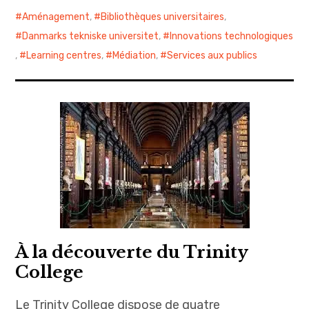
Aménagement
,
Bibliothèques universitaires
,
Danmarks tekniske universitet
,
Innovations technologiques
,
Learning centres
,
Médiation
,
Services aux publics
À la découverte du Trinity
College
Le Trinity College dispose de quatre