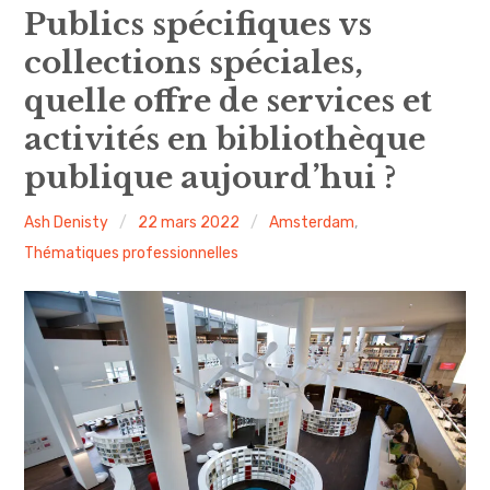
expan
Amsterdam
child
Publics spécifiques vs
menu
collections spéciales,
expan
Précédemment
child
menu
quelle offre de services et
expan
expan
A propos
child
child
menu
menu
activités en bibliothèque
expan
publique aujourd’hui ?
child
menu
expan
child
Ash Denisty
22 mars 2022
Amsterdam
,
menu
Thématiques professionnelles
expan
child
menu