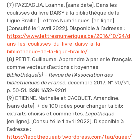
(7) PAZZAGLIA, Loanna, [sans date]. Dans les
coulisses du livre DAISY à la bibliothèque de la
Ligue Braille | Lettres Numériques. [en ligne].
[Consulté le 1 avril 2022]. Disponible à l’adresse :
https://www.lettresnumeriques.be/2016/10/24/d
ans-les-coulisses-du-livre-daisy-a-la-
bibliotheque-de-la-ligue-braille/
(8) PETIT, Guillaume. Apprendre à parler le français
comme vecteur d’actions citoyennes.
Bibliothèque(s) – Revue de l’Association des
bibliothèques de France
. décembre 2017. N° 90/91,
p. 50‑51. ISSN 1632-9201
(9) ETIENNE, Nathalie et JACQUET, Amandine,
[sans date]. + de 100 idées pour changer ta bib:
extraits choisis et commentés.
Légothèque
[en ligne]. [Consulté le 1 avril 2022]. Disponible à
l’adresse :
https://legothequeabf.wordpress.com/tag/queer/