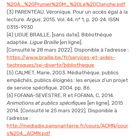
%20A_%20Prunier%20M_%20Le%20Clanche.pdf
(3) PARENTEAU, Véronique. Pour un accès égal à la
lecture.
Argus
. 2015. Vol. 44, n° 1, p. 20‑24. ISSN
0315-9930
(4) LIGUE BRAILLE, [sans date]. Bibliothèque
adaptée.
Ligue Braille
[en ligne].
[Consulté le 28 mars 2022]. Disponible à l’adresse :
https://www.braille.be/fr/services-et-aides-
techniques/se-divertir/bibliotheque
(5) CALMET, Marie, 2003. Médiathèque, publics
empêchés, publics éloignés : les enjeux d’un projet
de service spécifique. 2004. pp. 86.
(6) FOFANA-SEVESTRE, R et FOFANA, C, 2014.
Animations et publics spécifiques
[en ligne]. 2015
2014. [Consulté le 25 mars 2022]. Disponible à
l’adresse :
http://mediadix.parisnanterre.fr/cours/ACMN/cour
s%204_ACMN.pdf