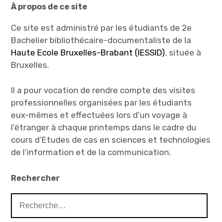
d
e
À propos de ce site
a
d
n
a
s
n
u
s
Ce site est administré par les étudiants de 2e
n
u
e
n
Bachelier bibliothécaire-documentaliste de la
n
e
o
n
Haute Ecole Bruxelles-Brabant (IESSID)
, située à
u
o
v
u
Bruxelles.
e
v
l
e
l
l
e
l
Il a pour vocation de rendre compte des visites
f
e
e
f
professionnelles organisées par les étudiants
n
e
ê
n
t
ê
eux-mêmes et effectuées lors d’un voyage à
r
t
e
r
l’étranger à chaque printemps dans le cadre du
)
e
)
cours d’Etudes de cas en sciences et technologies
de l’information et de la communication.
Rechercher
Rechercher :